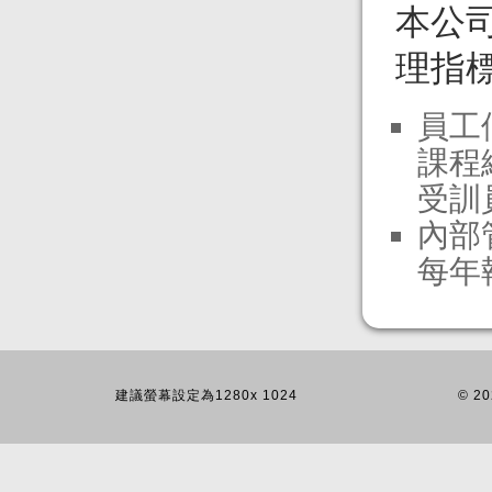
本公
理指
員工
課程
受訓
內部
每年
建議螢幕設定為1280x 1024
© 20