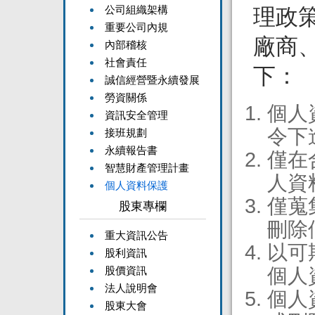
公司組織架構
理政
重要公司內規
廠商
內部稽核
社會責任
下：
誠信經營暨永續發展
勞資關係
個人
資訊安全管理
令下
接班規劃
永續報告書
僅在
智慧財產管理計畫
人資
個人資料保護
僅蒐
股東專欄
刪除
重大資訊公告
以可
股利資訊
股價資訊
個人
法人說明會
個人
股東大會