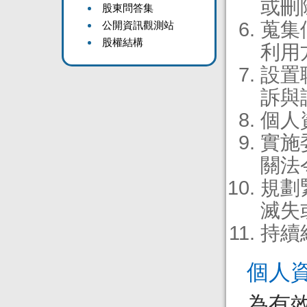
或刪
股東問答集
蒐集
公開資訊觀測站
股權結構
利用
設置
訴與
個人
實施
關法
規劃
滅失
持續
個人
為有